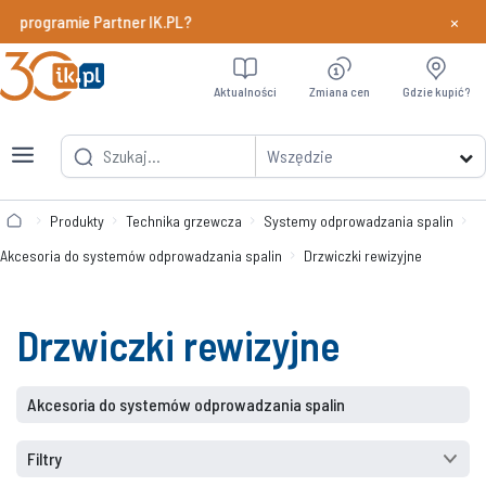
×
w programie Partner IK.PL?
Dowiedz si
Aktualności
Zmiana cen
Gdzie kupić?
Wszędzie
Produkty
Technika grzewcza
Systemy odprowadzania spalin
Akcesoria do systemów odprowadzania spalin
Drzwiczki rewizyjne
Drzwiczki rewizyjne
Akcesoria do systemów odprowadzania spalin
Filtry