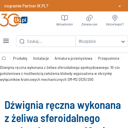
×
programie Partner IK.PL?
Dowiedz si
Aktualności
Zmiana cen
Gdzie kupić?
Wszędzie
Produkty
Instalacje
Armatura przemysłowa
Przepustnice
Dźwignia ręczna wykonana z żeliwa sferoidalnego epoksydowanego, 10-cio
położeniowa z możliwością założenia blokady wyposażona w skrzynkę
wyłączników krańcowych mechanicznych SM-M2 D125/200
Dźwignia ręczna wykonana
z żeliwa sferoidalnego