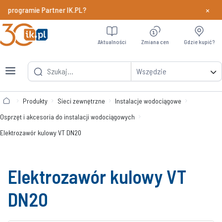
×
 programie Partner IK.PL?
Dowiedz si
Aktualności
Zmiana cen
Gdzie kupić?
Wszędzie
Produkty
Sieci zewnętrzne
Instalacje wodociągowe
Osprzęt i akcesoria do instalacji wodociągowych
Elektrozawór kulowy VT DN20
Elektrozawór kulowy VT
DN20