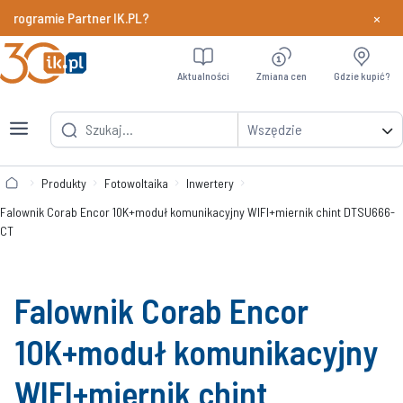
×
rogramie Partner IK.PL?
Dowiedz si
Aktualności
Zmiana cen
Gdzie kupić?
Wszędzie
Produkty
Fotowoltaika
Inwertery
Falownik Corab Encor 10K+moduł komunikacyjny WIFI+miernik chint DTSU666-
CT
Falownik Corab Encor
10K+moduł komunikacyjny
WIFI+miernik chint