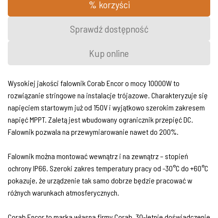
% korzyści
Sprawdź dostępność
Kup online
Wysokiej jakości falownik Corab Encor o mocy 10000W to
rozwiązanie stringowe na instalacje trójazowe. Charakteryzuje się
napięciem startowym już od 150V i wyjątkowo szerokim zakresem
napięć MPPT. Zaletą jest wbudowany ogranicznik przepięć DC.
Falownik pozwala na przewymiarowanie nawet do 200%.
Falownik można montować wewnątrz i na zewnątrz – stopień
ochrony IP66. Szeroki zakres temperatury pracy od -30°C do +60°C
pokazuje, że urządzenie tak samo dobrze będzie pracować w
różnych warunkach atmosferycznych.
Corab Encor to marka własna firmy Corab. 30-letnie doświadczenie