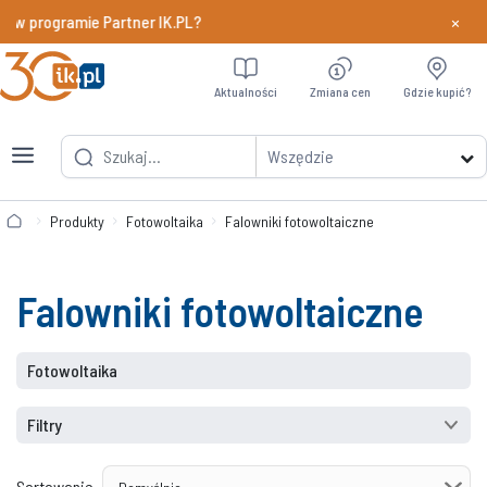
×
 w programie Partner IK.PL?
Dowiedz si
Aktualności
Zmiana cen
Gdzie kupić?
Wszędzie
Produkty
Fotowoltaika
Falowniki fotowoltaiczne
Falowniki fotowoltaiczne
Fotowoltaika
Filtry
Sortowanie