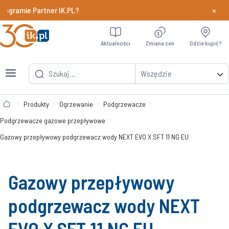
×
gramie Partner IK.PL?
Dowiedz si
Aktualności
Zmiana cen
Gdzie kupić?
Wszędzie
Produkty
Ogrzewanie
Podgrzewacze
Podgrzewacze gazowe przepływowe
Gazowy przepływowy podgrzewacz wody NEXT EVO X SFT 11 NG EU
Gazowy przepływowy
podgrzewacz wody NEXT