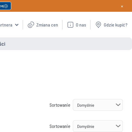
×
cej
artnera
Zmiana cen
O nas
Gdzie kupić?
ści
Sortowanie
Sortowanie