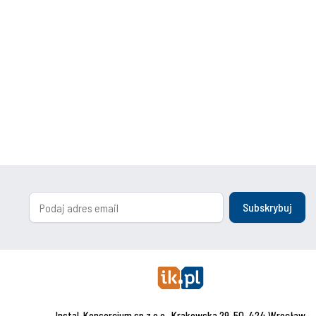
Subskrybuj
Instal-Konsorcjum sp.z o.o., Krakowska 29, 50-424 Wrocław