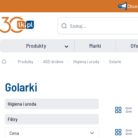
Chces
Produkty
Marki
Ofe
Produkty
AGD drobne
Higiena i uroda
Golarki
Golarki
Higiena i uroda
Filtry
Cena