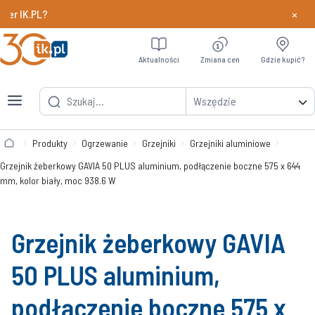
×
IK.PL?
Dowiedz si
Aktualności
Zmiana cen
Gdzie kupić?
Wszędzie
Produkty
Ogrzewanie
Grzejniki
Grzejniki aluminiowe
Grzejnik żeberkowy GAVIA 50 PLUS aluminium, podłączenie boczne 575 x 644
mm, kolor biały, moc 938.6 W
Grzejnik żeberkowy GAVIA
50 PLUS aluminium,
podłączenie boczne 575 x