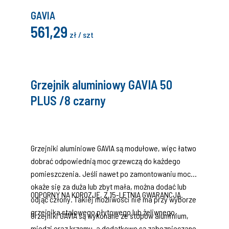
GAVIA
561,29
zł / szt
Grzejnik aluminiowy GAVIA 50
PLUS /8 czarny
Grzejniki aluminiowe GAVIA są modułowe, więc łatwo
dobrać odpowiednią moc grzewczą do każdego
pomieszczenia. Jeśli nawet po zamontowaniu moc
okaże się za duża lub zbyt mała, można dodać lub
ODPORNY NA KOROZJĘ, Z 15-LETNIĄ GWARANCJĄ.
odjąć człony. Takiej możliwości nie ma przy wyborze
grzejnika stalowego płytowego lub żeliwnego.
Grzejniki GAVIA są wykonane ze stopów aluminium,
miedzi oraz krzemu, a dodatkowo są zabezpieczane