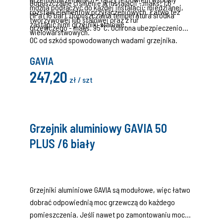
Dopuszczalne ciśnienie w instalacji - maks. 1,6
można podłączyć do każdej instalacji: miedzianej,
rozstaw elementów przyłączeniowych. Łatwo też
MPa (16 bar). Dopuszczalna temperatura środka
tworzywowej lub stalowej oraz z rur
zastąpić nimi grzejniki stalowe.
grzewczego - maks. 95°C. Ochrona ubezpieczeniowa
wielowarstwowych.
OC od szkód spowodowanych wadami grzejnika.
GAVIA
247,20
zł / szt
Grzejnik aluminiowy GAVIA 50
PLUS /6 biały
Grzejniki aluminiowe GAVIA są modułowe, więc łatwo
dobrać odpowiednią moc grzewczą do każdego
pomieszczenia. Jeśli nawet po zamontowaniu moc