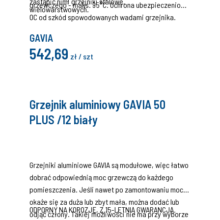
zastąpić nimi grzejniki stalowe.
grzewczego - maks. 95°C. Ochrona ubezpieczeniowa
wielowarstwowych.
OC od szkód spowodowanych wadami grzejnika.
GAVIA
542,69
zł / szt
Grzejnik aluminiowy GAVIA 50
PLUS /12 biały
Grzejniki aluminiowe GAVIA są modułowe, więc łatwo
dobrać odpowiednią moc grzewczą do każdego
pomieszczenia. Jeśli nawet po zamontowaniu moc
okaże się za duża lub zbyt mała, można dodać lub
ODPORNY NA KOROZJĘ, Z 15-LETNIĄ GWARANCJĄ.
odjąć człony. Takiej możliwości nie ma przy wyborze