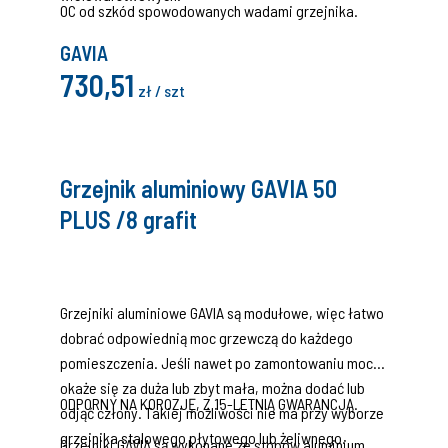
OC od szkód spowodowanych wadami grzejnika.
GAVIA
730,51
zł / szt
Grzejnik aluminiowy GAVIA 50
PLUS /8 grafit
Grzejniki aluminiowe GAVIA są modułowe, więc łatwo
dobrać odpowiednią moc grzewczą do każdego
pomieszczenia. Jeśli nawet po zamontowaniu moc
okaże się za duża lub zbyt mała, można dodać lub
ODPORNY NA KOROZJĘ, Z 15-LETNIĄ GWARANCJĄ.
odjąć człony. Takiej możliwości nie ma przy wyborze
grzejnika stalowego płytowego lub żeliwnego.
Grzejniki GAVIA są wykonane ze stopów aluminium,