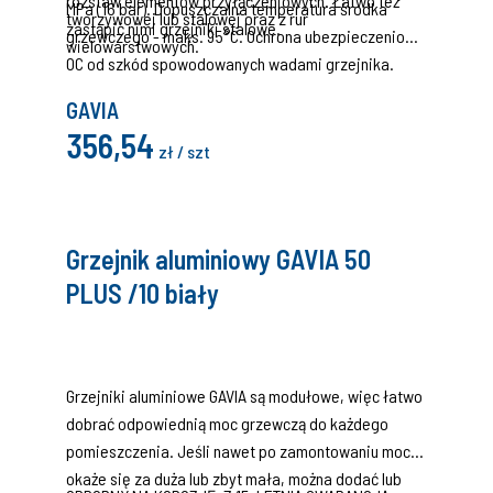
rozstaw elementów przyłączeniowych. Łatwo też
MPa (16 bar). Dopuszczalna temperatura środka
tworzywowej lub stalowej oraz z rur
zastąpić nimi grzejniki stalowe.
grzewczego - maks. 95°C. Ochrona ubezpieczeniowa
wielowarstwowych.
OC od szkód spowodowanych wadami grzejnika.
GAVIA
356,54
zł / szt
Grzejnik aluminiowy GAVIA 50
PLUS /10 biały
Grzejniki aluminiowe GAVIA są modułowe, więc łatwo
dobrać odpowiednią moc grzewczą do każdego
pomieszczenia. Jeśli nawet po zamontowaniu moc
okaże się za duża lub zbyt mała, można dodać lub