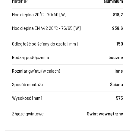
Materiał
aluminium
Moc cieplna 20°C - 70/40 [W]
818,2
Moc cieplna EN 442 20°C - 75/65 [W]
938,6
Odległość od ściany do czoła [mm]
150
Rodzaj podłączenia
boczne
Rozmiar gwintu (w calach)
Inne
Sposób montażu
Ściana
Wysokość [mm]
575
Złącze gwintowe
Gwint wewnętrzny