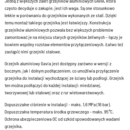
Jedną z większych zalet grzejników aluminiowych GAVIA, która
często decyduje o zakupie, jest ich waga. Są one stosunkowo
lekkie w porównaniu do grzejników wykonanych ze stali. Dzięki
temu montaż takiego grzejnika jest łatwiejszy. Konstrukcja
grzejników aluminiowych pozwala bez większych problemów
zamontować je na miejscu starych grzejników żeliwnych – łączy je
bowiem wspólny rozstaw elementów przyłączeniowych. Łatwo też
zastąpić nimi grzejniki stalowe.
Grzejnik aluminiowy Gavia jest dostępny zarówno w wersji z
bocznym, jak i dolnym podłączeniem, co umożliwia przyłączenie
grzejnika do instalacji wychodzącej ze ściany lub podłogi. Grzejnik
ten można podłączyć do każdej instalacji: miedzianej,
tworzywowej lub stalowej oraz z rur wielowarstwowych.
Dopuszczalne ciśnienie w instalacji - maks. 1,6 MPa (16 bar).
Dopuszczalna temperatura środka grzewczego - maks. 95°C.
Ochrona ubezpieczeniowa OC od szkód spowodowanych wadami
grzejnika.