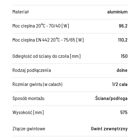
Materiał
aluminium
Moc cieplna 20°C - 70/40 [W]
96,2
Moc cieplna EN 442 20°C - 75/65 [W]
110,2
Odległość od ściany do czoła [mm]
150
Rodzaj podłączenia
dolne
Rozmiar gwintu (w calach)
1/2 cala
Sposób montażu
Ściana/podłoga
Wysokość [mm]
575
Złącze gwintowe
Gwint zewnętrzny