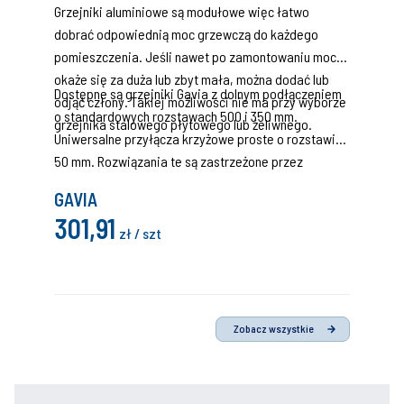
Grzejniki aluminiowe są modułowe więc łatwo
dobrać odpowiednią moc grzewczą do każdego
pomieszczenia. Jeśli nawet po zamontowaniu moc
okaże się za duża lub zbyt mała, można dodać lub
Dostępne są grzejniki Gavia z dolnym podłączeniem
odjąć człony. Takiej możliwości nie ma przy wyborze
o standardowych rozstawach 500 i 350 mm.
grzejnika stalowego płytowego lub żeliwnego.
Uniwersalne przyłącza krzyżowe proste o rozstawie
50 mm. Rozwiązania te są zastrzeżone przez
producenta w Urzędzie Patentowym.Montaż członów
GAVIA
zasilających z lewej strony grzejnika.
301,91
zł / szt
Zobacz wszystkie