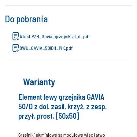
Do pobrania
Atest PZH_Gavia_grzejniki al_d...pdf
DWU_GAVIA_50IDI1_PIK.pdf
Warianty
Element lewy grzejnika GAVIA
50/D z dol. zasil. krzyż. z zesp.
przył. prost. [50x50]
Grzejniki aluminiowe są modułowe więc łatwo