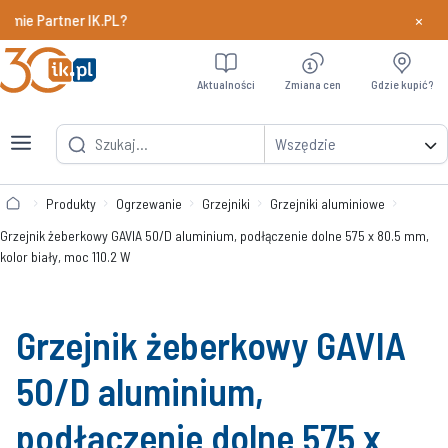
×
e Partner IK.PL?
Dowiedz si
Aktualności
Zmiana cen
Gdzie kupić?
Wszędzie
Produkty
Ogrzewanie
Grzejniki
Grzejniki aluminiowe
Grzejnik żeberkowy GAVIA 50/D aluminium, podłączenie dolne 575 x 80.5 mm,
kolor biały, moc 110.2 W
Grzejnik żeberkowy GAVIA
50/D aluminium,
podłączenie dolne 575 x