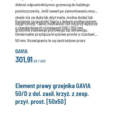
dobrać odpowiednią moc grzewczą do każdego
pomieszczenia. Jeśli nawet po zamontowaniu moc
okaże się za duża lub zbyt mała, można dodać lub
Dostępne są grzejniki Gavia z dolnym podłączeniem
odjąć człony. Takiej możliwości nie ma przy wyborze
o standardowych rozstawach 500 i 350 mm.
grzejnika stalowego płytowego lub żeliwnego.
Uniwersalne przyłącza krzyżowe proste o rozstawie
50 mm. Rozwiązania te są zastrzeżone przez
producenta w Urzędzie Patentowym.Montaż członów
GAVIA
zasilających z lewej strony grzejnika.
301,91
zł / szt
Element prawy grzejnika GAVIA
50/D z dol. zasil. krzyż. z zesp.
przył. prost. [50x50]