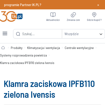
×
w programie Partner IK.PL?
Dowiedz si
Aktualności
Zmiana cen
Gdzie kupić?
Wszędzie
Produkty
Klimatyzacja i wentylacja
Centrale wentylacyjne
Systemy rozprowadzenia powietrza
Klamra zaciskowa IPFB110 zielona Ivensis
Klamra zaciskowa IPFB110
zielona Ivensis