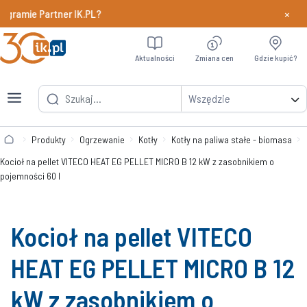
×
ramie Partner IK.PL?
Dowiedz si
Aktualności
Zmiana cen
Gdzie kupić?
Wszędzie
Produkty
Ogrzewanie
Kotły
Kotły na paliwa stałe - biomasa
Kocioł na pellet VITECO HEAT EG PELLET MICRO B 12 kW z zasobnikiem o
pojemności 60 l
Kocioł na pellet VITECO
HEAT EG PELLET MICRO B 12
kW z zasobnikiem o