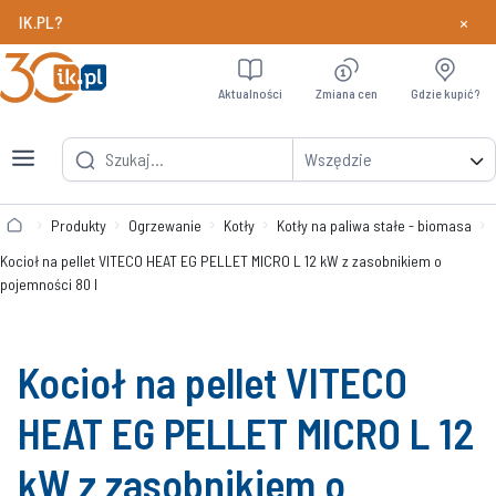
×
Chcesz szybciej odbierać nagrody w programie Par
Dowiedz si
Aktualności
Zmiana cen
Gdzie kupić?
Wszędzie
Produkty
Ogrzewanie
Kotły
Kotły na paliwa stałe - biomasa
Kocioł na pellet VITECO HEAT EG PELLET MICRO L 12 kW z zasobnikiem o
pojemności 80 l
Kocioł na pellet VITECO
HEAT EG PELLET MICRO L 12
kW z zasobnikiem o