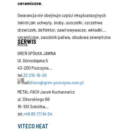
ceramiczne.
Gwarancja nie obejmuje części eksploatacyjnych
takich jak: uchwyty, śruby, uszczelki, szczeliwa
drzwiczek, deflektor, zawirowywacze, wkładki
ceramiczne, zasobnik paliwa, obudowa zewnętrzna
SERWIS
kotła.
GREŃ SPÓŁKA JAWNA
Ul. Górnośląska 5
43-200 Pszczyna
tel.
32 210-16-26
LUB
e-mail:
biuro@gren-pszczyna.com.pl
METAL-FACH Jacek Kucharewicz
ul. Sikorskiego 66
16-100 Sokółka
tel.
+48 85 711 94 54
VITECO HEAT