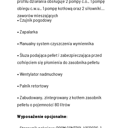
profilu działania obsługuje 2 pompy c.o., 1 pompę
obiegu c.w.u., 1 pompę kotłową oraz 2 siłowniki
zaworów mieszających
• Czujnik pogodowy
• Zapalarka
• Manualny system czyszczenia wymiennika
• Śluza podająca pellet i zabezpieczająca przed
cofnięciem się płomienia do zasobnika pelletu
• Wentylator nadmuchowy
• Palnik retortowy
• Zabudowany, zintegrowany z kotłem zasobnik
pelletu o pojemności 80 litrów
Wyposażenie opcjonalne:
• Sterownik pokojowy ROOM CONTROL V1GRSPS-1