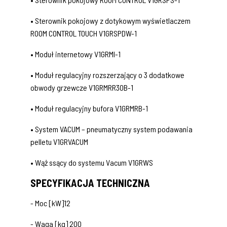
• Sterownik pokojowy z dotykowym wyświetlaczem
ROOM CONTROL TOUCH V1GRSPDW-1
• Moduł internetowy V1GRMI-1
• Moduł regulacyjny rozszerzający o 3 dodatkowe
obwody grzewcze V1GRMRR3OB-1
• Moduł regulacyjny bufora V1GRMRB-1
• System VACUM – pneumatyczny system podawania
pelletu V1GRVACUM
• Wąż ssący do systemu Vacum V1GRWS
SPECYFIKACJA TECHNICZNA
- Moc [kW]12
- Waga [kg] 200