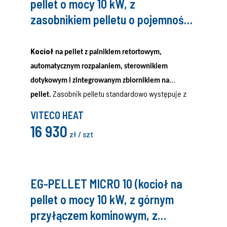
pellet o mocy 10 kW, z
zasobnikiem pelletu o pojemności
80 litrów, VITECO)
Kocioł
na pellet z palnikiem retortowym,
automatycznym rozpalaniem, sterownikiem
dotykowym i zintegrowanym zbiornikiem na
Zasobnik pelletu standardowo występuje z
pellet.
prawej strony kotła, aby zamówić wersję lewą,
VITECO HEAT
należy na końcu kodu dodać dużą literę L.
16 930
zł / szt
EG-PELLET MICRO 10 (kocioł na
pellet o mocy 10 kW, z górnym
przyłączem kominowym, z