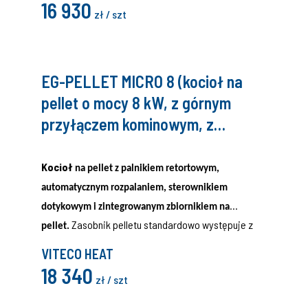
16 930
zł / szt
EG-PELLET MICRO 8 (kocioł na
pellet o mocy 8 kW, z górnym
przyłączem kominowym, z
zasobnikiem pelletu o pojemności
80 litrów, VITECO)
Kocioł
na pellet z palnikiem retortowym,
automatycznym rozpalaniem, sterownikiem
dotykowym i zintegrowanym zbiornikiem na
Zasobnik pelletu standardowo występuje z
pellet.
prawej strony kotła, aby zamówić wersję lewą,
VITECO HEAT
należy na końcu kodu dodać dużą literę L.
18 340
zł / szt