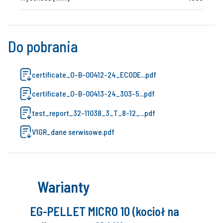
Do pobrania
certificate_O-B-00412-24_ECODE...pdf
certificate_O-B-00413-24_303-5...pdf
test_report_32-11038_3_T_8-12_...pdf
V1GR_dane serwisowe.pdf
Warianty
EG-PELLET MICRO 10 (kocioł na