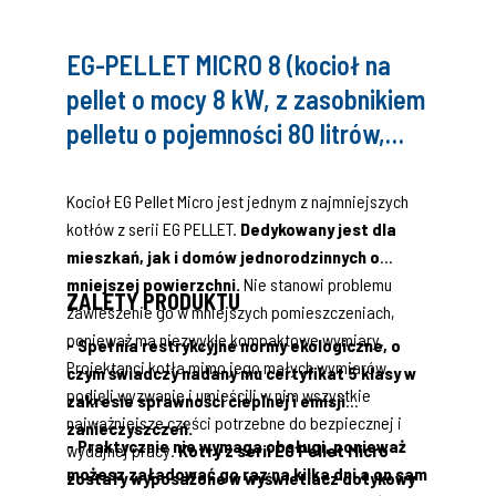
bezpieczeństwo w EG MICRO odpowiada niezawodna
śluza. Za sterowanie odpowiada jeden z
EG-PELLET MICRO 8 (kocioł na
nowocześniejszych sterowników na rynku EG Wall.
pellet o mocy 8 kW, z zasobnikiem
pelletu o pojemności 80 litrów,
VITECO)
Kocioł EG Pellet Micro jest jednym z najmniejszych
kotłów z serii EG PELLET.
Dedykowany jest dla
mieszkań, jak i domów jednorodzinnych o
mniejszej powierzchni.
Nie stanowi problemu
ZALETY PRODUKTU
zawieszenie go w mniejszych pomieszczeniach,
ponieważ ma niezwykle kompaktowe wymiary.
- Spełnia restrykcyjne normy ekologiczne, o
Projektanci kotła mimo jego małych wymiarów
czym świadczy nadany mu certyfikat 5 klasy w
podjęli wyzwanie i umieścili w nim wszystkie
zakresie sprawności cieplnej i emisji
najważniejsze części potrzebne do bezpiecznej i
zanieczyszczeń.
- Praktycznie nie wymaga obsługi, ponieważ
wydajnej pracy.
Kotły z serii EG Pellet Micro
możesz załadować go raz na kilka dni a on sam
zostały wyposażone w wyświetlacz dotykowy