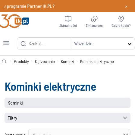
×
 w programie Partner IK.PL?
Dowiedz si
Aktualności
Zmiana cen
Gdzie kupić?
Wszędzie
Produkty
Ogrzewanie
Kominki
Kominki elektryczne
Kominki elektryczne
Kominki
Filtry
Sortowanie