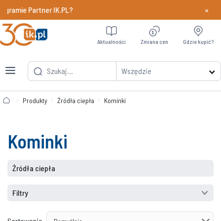
×
ogramie Partner IK.PL?
Dowiedz si
Aktualności
Zmiana cen
Gdzie kupić?
Wszędzie
Produkty
Źródła ciepła
Kominki
Kominki
Źródła ciepła
Filtry
Sortowanie