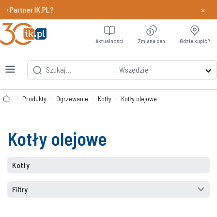
×
tner IK.PL?
Dowiedz si
Aktualności
Zmiana cen
Gdzie kupić?
Wszędzie
Produkty
Ogrzewanie
Kotły
Kotły olejowe
Kotły olejowe
Kotły
Filtry