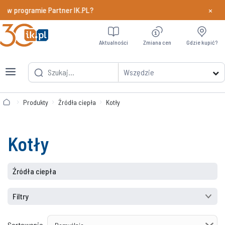
×
y w programie Partner IK.PL?
Dowiedz si
Aktualności
Zmiana cen
Gdzie kupić?
Wszędzie
Produkty
Źródła ciepła
Kotły
Kotły
Źródła ciepła
Filtry
Sortowanie