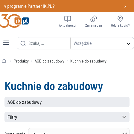
×
 w programie Partner IK.PL?
Dowiedz si
Aktualności
Zmiana cen
Gdzie kupić?
Wszędzie
Produkty
AGD do zabudowy
Kuchnie do zabudowy
Kuchnie do zabudowy
AGD do zabudowy
Filtry
Sortowanie