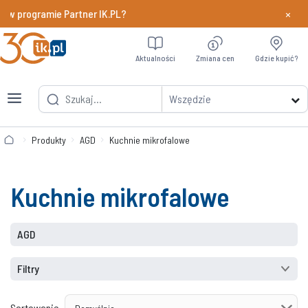
×
 w programie Partner IK.PL?
Dowiedz si
Aktualności
Zmiana cen
Gdzie kupić?
Wszędzie
Produkty
AGD
Kuchnie mikrofalowe
Kuchnie mikrofalowe
AGD
Filtry
Sortowanie