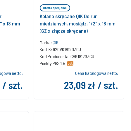
Oferta specjalna
r
Kolano skręcane QIK Do rur
'' x 18 mm
miedzianych, mosiądz, 1/2'' x 18 mm
(GZ x złącze skręcane)
Marka:
QIK
Kod IK: 92CVK1812GZCU
Kod Producenta: CVK1812GZCU
Punkty PIK: 1.5
ogowa netto:
Cena katalogowa netto:
 / szt.
23,09 zł / szt.