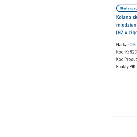
Oferta spec
Kolano sk
miedziany
(GZ x złą
Marka:
QIK
Kod IK: 92
Kod Produ
Punkty PIK: