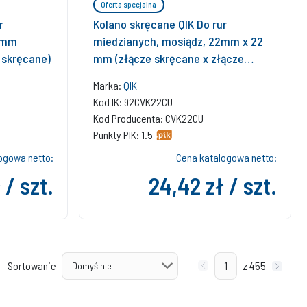
Oferta specjalna
r
Kolano skręcane QIK Do rur
8 mm
miedzianych, mosiądz, 22mm x 22
 skręcane)
mm (złącze skręcane x złącze
skręcane)
Marka:
QIK
Kod IK: 92CVK22CU
Kod Producenta: CVK22CU
Punkty PIK: 1.5
ogowa netto:
Cena katalogowa netto:
 / szt.
24,42 zł / szt.
Sortowanie
z 455