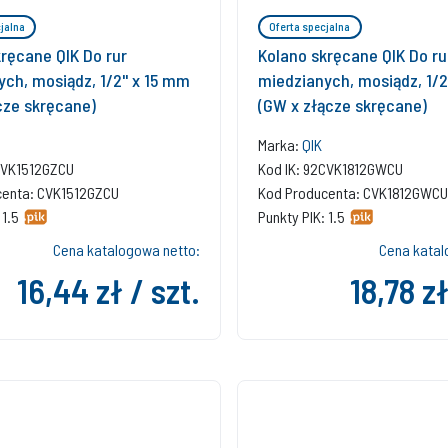
jalna
Oferta specjalna
ręcane QIK Do rur
Kolano skręcane QIK Do ru
ch, mosiądz, 1/2'' x 15 mm
miedzianych, mosiądz, 1/2
cze skręcane)
(GW x złącze skręcane)
Marka:
QIK
CVK1512GZCU
Kod IK: 92CVK1812GWCU
centa: CVK1512GZCU
Kod Producenta: CVK1812GWCU
 1.5
Punkty PIK: 1.5
Cena katalogowa netto:
Cena katal
16,44 zł / szt.
18,78 zł