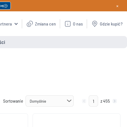
×
cej
artnera
Zmiana cen
O nas
Gdzie kupić?
ści
Sortowanie
z 455