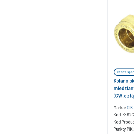
Oferta spec
Kolano sk
miedziany
(GW x zł
Marka:
QIK
Kod IK: 9
Kod Produ
Punkty PIK: