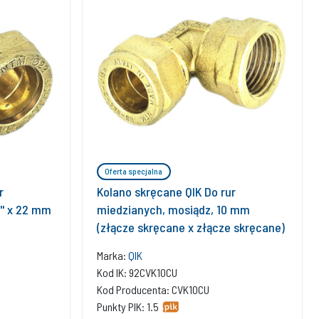
Oferta specjalna
r
Kolano skręcane QIK Do rur
'' x 22 mm
miedzianych, mosiądz, 10 mm
(złącze skręcane x złącze skręcane)
Marka:
QIK
Kod IK: 92CVK10CU
Kod Producenta: CVK10CU
Punkty PIK: 1.5