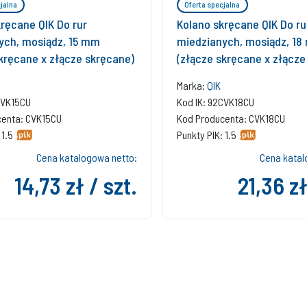
jalna
Oferta specjalna
ręcane QIK Do rur
Kolano skręcane QIK Do ru
ych, mosiądz, 15 mm
miedzianych, mosiądz, 1
kręcane x złącze skręcane)
(złącze skręcane x złącze
Marka:
QIK
CVK15CU
Kod IK: 92CVK18CU
centa: CVK15CU
Kod Producenta: CVK18CU
 1.5
Punkty PIK: 1.5
Cena katalogowa netto:
Cena katal
14,73 zł / szt.
21,36 zł