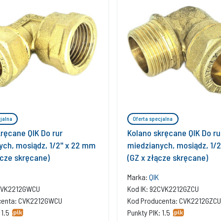
jalna
Oferta specjalna
ręcane QIK Do rur
Kolano skręcane QIK Do ru
ch, mosiądz, 1/2'' x 22 mm
miedzianych, mosiądz, 1/2
ącze skręcane)
(GZ x złącze skręcane)
Marka:
QIK
2CVK2212GWCU
Kod IK: 92CVK2212GZCU
centa: CVK2212GWCU
Kod Producenta: CVK2212GZCU
 1.5
Punkty PIK: 1.5