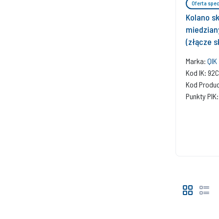
Oferta spec
Kolano sk
miedzian
(złącze s
Marka:
QIK
Kod IK: 92
Kod Produ
Punkty PIK: