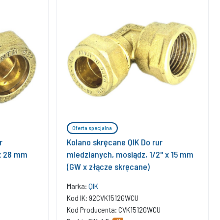
Oferta specjalna
r
Kolano skręcane QIK Do rur
 x 28 mm
miedzianych, mosiądz, 1/2'' x 15 mm
(GW x złącze skręcane)
Marka:
QIK
Kod IK: 92CVK1512GWCU
Kod Producenta: CVK1512GWCU