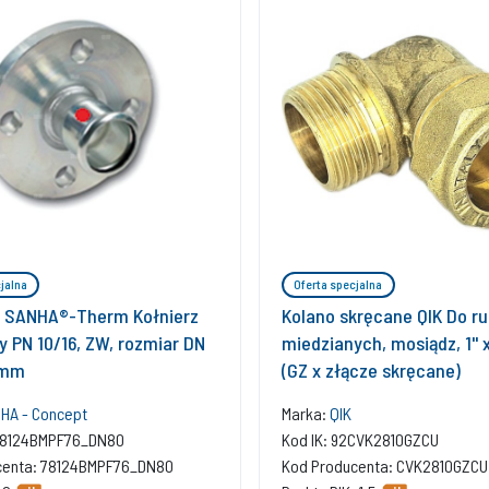
jalna
Oferta specjalna
 SANHA®-Therm Kołnierz
Kolano skręcane QIK Do ru
 PN 10/16, ZW, rozmiar DN
miedzianych, mosiądz, 1''
1 mm
(GZ x złącze skręcane)
HA - Concept
Marka:
QIK
578124BMPF76_DN80
Kod IK: 92CVK2810GZCU
centa: 78124BMPF76_DN80
Kod Producenta: CVK2810GZCU