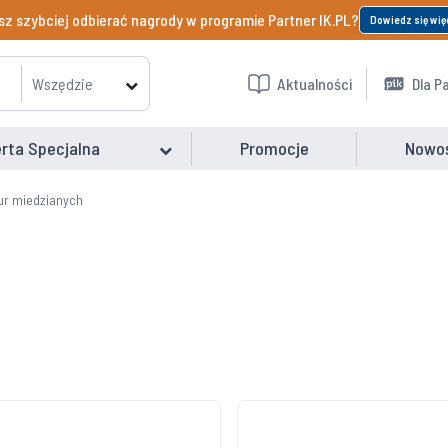
z szybciej odbierać nagrody w programie Partner IK.PL?
Dowiedz się wię
Wszędzie
Aktualności
Dla P
rta Specjalna
Promocje
Nowo
rur miedzianych