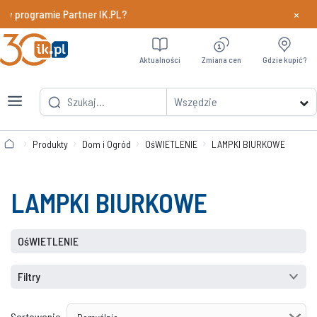
×
 w programie Partner IK.PL?
Dowiedz si
Aktualności
Zmiana cen
Gdzie kupić?
Wszędzie
Produkty
Dom i Ogród
OśWIETLENIE
LAMPKI BIURKOWE
LAMPKI BIURKOWE
OśWIETLENIE
Filtry
Sortowanie