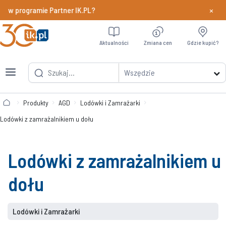
×
y w programie Partner IK.PL?
Dowiedz si
Aktualności
Zmiana cen
Gdzie kupić?
Wszędzie
Produkty
AGD
Lodówki i Zamrażarki
Lodówki z zamrażalnikiem u dołu
Lodówki z zamrażalnikiem u
dołu
Lodówki i Zamrażarki