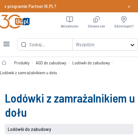
×
 w programie Partner IK.PL?
Dowiedz si
Aktualności
Zmiana cen
Gdzie kupić?
Wszędzie
Produkty
AGD do zabudowy
Lodówki do zabudowy
Lodówki z zamrażalnikiem u dołu
Lodówki z zamrażalnikiem u
dołu
Lodówki do zabudowy