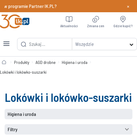
×
y w programie Partner IK.PL?
Dowiedz si
Aktualności
Zmiana cen
Gdzie kupić?
Wszędzie
Produkty
AGD drobne
Higiena i uroda
Lokówki i lokówko-suszarki
Lokówki i lokówko-suszarki
Higiena i uroda
Filtry