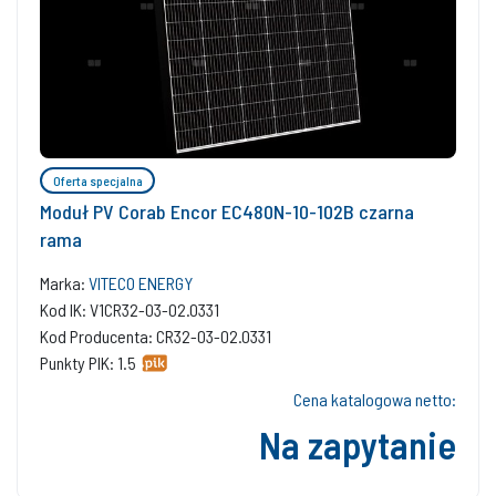
Oferta specjalna
Moduł PV Corab Encor EC480N-10-102B czarna
rama
Marka:
VITECO ENERGY
Kod IK: V1CR32-03-02.0331
Kod Producenta: CR32-03-02.0331
Punkty PIK: 1.5
Cena katalogowa netto:
Na zapytanie