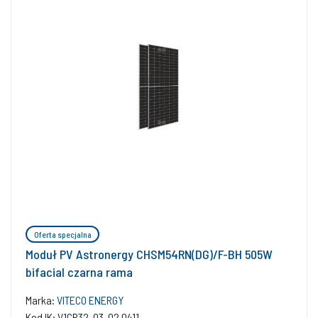
Oferta specjalna
Moduł PV Astronergy CHSM54RN(DG)/F-BH 505W
bifacial czarna rama
Marka:
VITECO ENERGY
Kod IK: V1CR32-03-02.0411