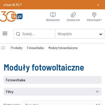
×
r IK.PL?
Dowiedz si
Aktualności
Zmiana cen
Gdzie kupić?
Wszędzie
Produkty
Fotowoltaika
Moduły fotowoltaiczne
Moduły fotowoltaiczne
Fotowoltaika
Filtry
Sortowanie