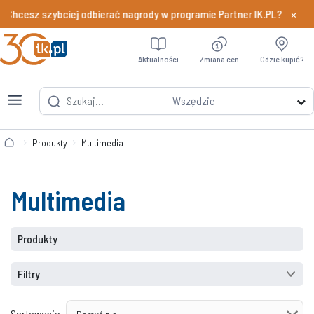
×
Chcesz szybciej odbierać nagrody w programie Partner IK.PL?
Dowiedz si
Aktualności
Zmiana cen
Gdzie kupić?
Wszędzie
Produkty
Multimedia
Multimedia
Produkty
Filtry
Sortowanie