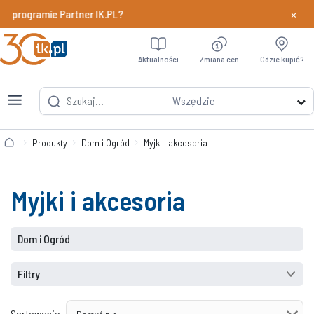
×
w programie Partner IK.PL?
Dowiedz si
Aktualności
Zmiana cen
Gdzie kupić?
Wszędzie
Produkty
Dom i Ogród
Myjki i akcesoria
Myjki i akcesoria
Dom i Ogród
Filtry
Sortowanie