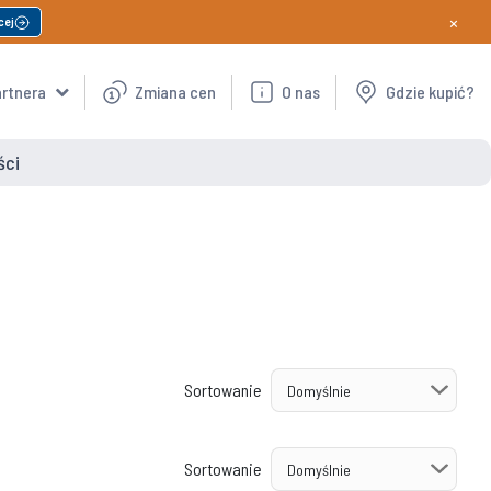
×
cej
artnera
Zmiana cen
O nas
Gdzie kupić?
ści
Sortowanie
Sortowanie