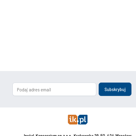
Subskrybuj
Instal-Konsorcjum sp.z o.o., Krakowska 29, 50-424 Wrocław