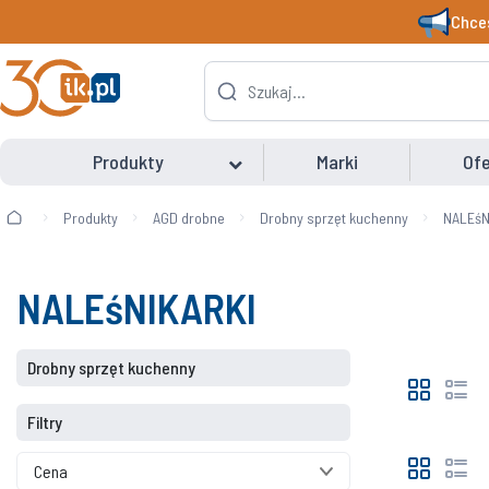
Chces
Produkty
Marki
Ofe
Produkty
AGD drobne
Drobny sprzęt kuchenny
NALEśN
NALEśNIKARKI
Drobny sprzęt kuchenny
Filtry
Cena