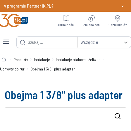
×
w programie Partner IK.PL?
Dowiedz si
Aktualności
Zmiana cen
Gdzie kupić?
Wszędzie
Produkty
Instalacje
Instalacje stalowe i żeliwne
Uchwyty do rur
Obejma 1 3/8'' plus adapter
Obejma 1 3/8'' plus adapter