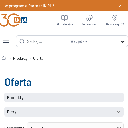
×
y w programie Partner IK.PL?
Dowiedz si
Aktualności
Zmiana cen
Gdzie kupić?
Wszędzie
Produkty
Oferta
Oferta
Produkty
Filtry
Sortowanie