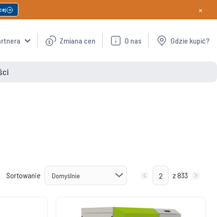
×
cej
artnera
Zmiana cen
O nas
Gdzie kupić?
ści
Sortowanie
z 833