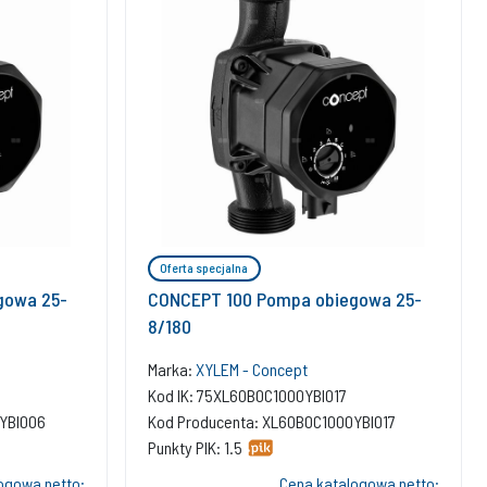
Oferta specjalna
gowa 25-
CONCEPT 100 Pompa obiegowa 25-
8/180
Marka:
XYLEM - Concept
Kod IK: 75XL60B0C1000YBI017
YBI006
Kod Producenta: XL60B0C1000YBI017
Punkty PIK: 1.5
ogowa netto:
Cena katalogowa netto: