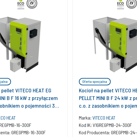
jalna
Oferta specjalna
a pellet VITECO HEAT EG
Kocioł na pellet VITECO 
INI B F 16 kW z przyłączem
PELLET MINI B F 24 kW z 
asobnikiem o pojemności 300
c.o. z zasobnikiem o poje
l
ECO HEAT
Marka:
VITECO HEAT
GREGPMB-16-300F
Kod IK: V1GREGPMB-24-300F
centa: GREGPMB-16-300F
Kod Producenta: GREGPMB-24