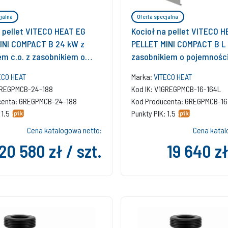
jalna
Oferta specjalna
a pellet VITECO HEAT EG
Kocioł na pellet VITECO 
INI COMPACT B 24 kW z
PELLET MINI COMPACT B L 
em c.o. z zasobnikiem o
zasobnikiem o pojemności 
i 188 l
ECO HEAT
Marka:
VITECO HEAT
1GREGPMCB-24-188
Kod IK: V1GREGPMCB-16-164L
centa: GREGPMCB-24-188
Kod Producenta: GREGPMCB-16
 1.5
Punkty PIK: 1.5
Cena katalogowa netto:
Cena katal
20 580 zł / szt.
19 640 zł