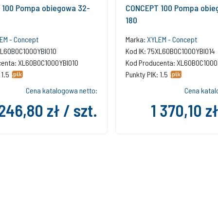
100 Pompa obiegowa 32-
CONCEPT 100 Pompa obie
180
EM - Concept
Marka:
XYLEM - Concept
5XL60B0C1000YBI010
Kod IK: 75XL60B0C1000YBI014
centa: XL60B0C1000YBI010
Kod Producenta: XL60B0C1000
 1.5
Punkty PIK: 1.5
Cena katalogowa netto:
Cena katal
 246,80 zł / szt.
1 370,10 zł