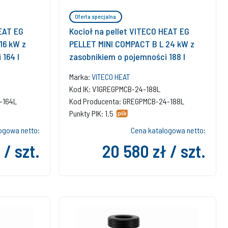
Oferta specjalna
HEAT EG
Kocioł na pellet VITECO HEAT EG
16 kW z
PELLET MINI COMPACT B L 24 kW z
164 l
zasobnikiem o pojemności 188 l
Marka:
VITECO HEAT
Kod IK: V1GREGPMCB-24-188L
-164L
Kod Producenta: GREGPMCB-24-188L
Punkty PIK: 1.5
ogowa netto:
Cena katalogowa netto:
 / szt.
20 580 zł / szt.