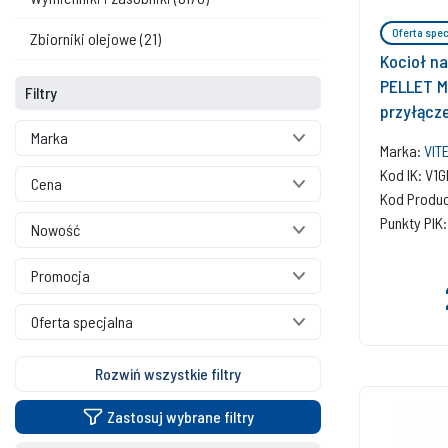
Oferta spec
Zbiorniki olejowe
(21)
Kocioł n
PELLET M
Filtry
przyłącz
pojemnośc
Marka
Marka:
VIT
Kod IK: V
Cena
Kod Produ
Punkty PIK:
Nowość
Promocja
Oferta specjalna
Rozwiń wszystkie filtry
Zastosuj wybrane filtry