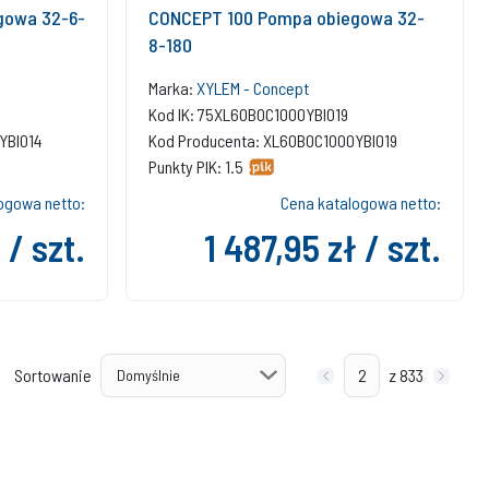
gowa 32-6-
CONCEPT 100 Pompa obiegowa 32-
8-180
Marka:
XYLEM - Concept
Kod IK: 75XL60B0C1000YBI019
YBI014
Kod Producenta: XL60B0C1000YBI019
Punkty PIK: 1.5
ogowa netto:
Cena katalogowa netto:
 / szt.
1 487,95 zł / szt.
Sortowanie
z 833