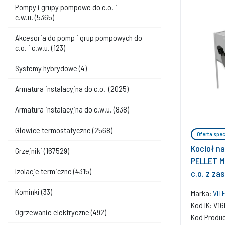
Pompy i grupy pompowe do c.o. i
c.w.u.
(5365)
Akcesoria do pomp i grup pompowych do
c.o. i c.w.u.
(123)
Systemy hybrydowe
(4)
Armatura instalacyjna do c.o.
(2025)
Armatura instalacyjna do c.w.u.
(838)
Głowice termostatyczne
(2568)
Oferta spec
Kocioł n
Grzejniki
(167529)
PELLET M
Izolacje termiczne
(4315)
c.o. z z
l
Kominki
(33)
Marka:
VIT
Kod IK: V1
Ogrzewanie elektryczne
(492)
Kod Produ