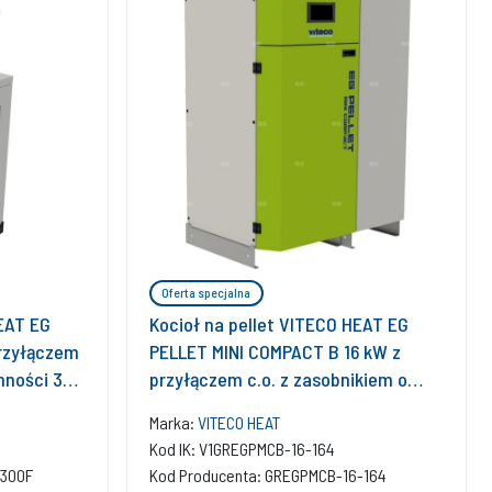
Oferta specjalna
HEAT EG
Kocioł na pellet VITECO HEAT EG
przyłączem
PELLET MINI COMPACT B 16 kW z
mności 300
przyłączem c.o. z zasobnikiem o
pojemności 164 l
Marka:
VITECO HEAT
Kod IK: V1GREGPMCB-16-164
-300F
Kod Producenta: GREGPMCB-16-164