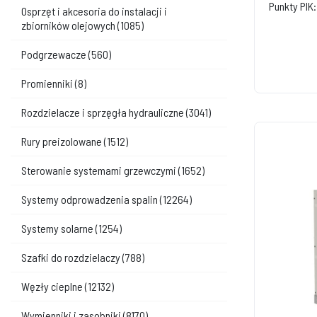
Punkty PIK:
Osprzęt i akcesoria do instalacji i
zbiorników olejowych
(1085)
Podgrzewacze
(560)
Promienniki
(8)
Rozdzielacze i sprzęgła hydrauliczne
(3041)
Rury preizolowane
(1512)
Sterowanie systemami grzewczymi
(1652)
Systemy odprowadzenia spalin
(12264)
Systemy solarne
(1254)
Szafki do rozdzielaczy
(788)
Węzły cieplne
(12132)
Wymienniki i zasobniki
(8170)