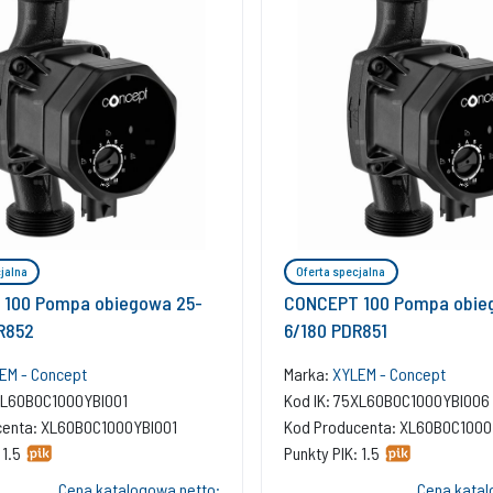
jalna
Oferta specjalna
100 Pompa obiegowa 25-
CONCEPT 100 Pompa obie
R852
6/180 PDR851
EM - Concept
Marka:
XYLEM - Concept
5XL60B0C1000YBI001
Kod IK: 75XL60B0C1000YBI006
centa: XL60B0C1000YBI001
Kod Producenta: XL60B0C1000
 1.5
Punkty PIK: 1.5
Cena katalogowa netto:
Cena katal