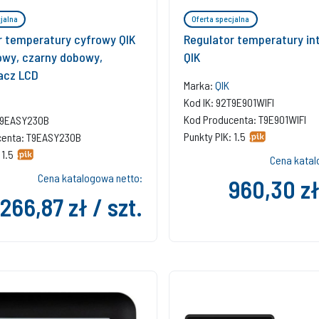
jalna
Oferta specjalna
r temperatury cyfrowy QIK
Regulator temperatury in
wy, czarny dobowy,
QIK
acz LCD
Marka:
QIK
Kod IK: 92T9E901WIFI
Kod Producenta: T9E901WIFI
2T9EASY230B
Punkty PIK: 1.5
centa: T9EASY230B
 1.5
Cena katal
Cena katalogowa netto:
960,30 zł
266,87 zł / szt.