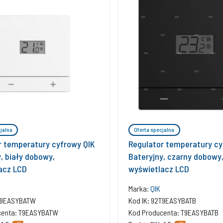
jalna
Oferta specjalna
r temperatury cyfrowy QIK
Regulator temperatury cy
, biały dobowy,
Bateryjny, czarny dobowy
acz LCD
wyświetlacz LCD
Marka:
QIK
2T9EASYBATW
Kod IK: 92T9EASYBATB
centa: T9EASYBATW
Kod Producenta: T9EASYBATB