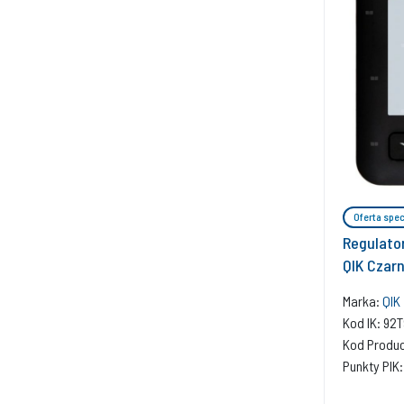
Oferta spec
Regulato
QIK Czar
Marka:
QIK
Kod IK: 92
Kod Produc
Punkty PIK: