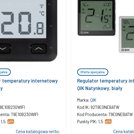
jalna
Oferta specjalna
r temperatury internetowy
Regulator temperatury in
ny
QIK Natynkowy, biały
Marka:
QIK
T9E10B230WIFI
Kod IK: 92T9EONEBATW
enta: T9E10B230WIFI
Kod Producenta: T9EONEBATW
 1.5
Punkty PIK: 1.5
Cena katalogowa netto:
Cena katal