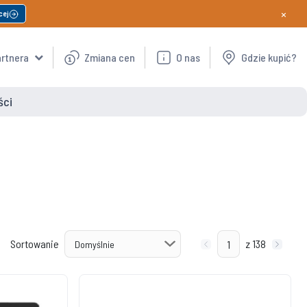
×
cej
artnera
Zmiana cen
O nas
Gdzie kupić?
ści
Sortowanie
z 138