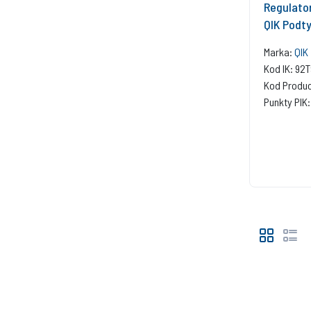
Regulato
QIK Podty
Marka:
QIK
Kod IK: 9
Kod Produ
Punkty PIK: