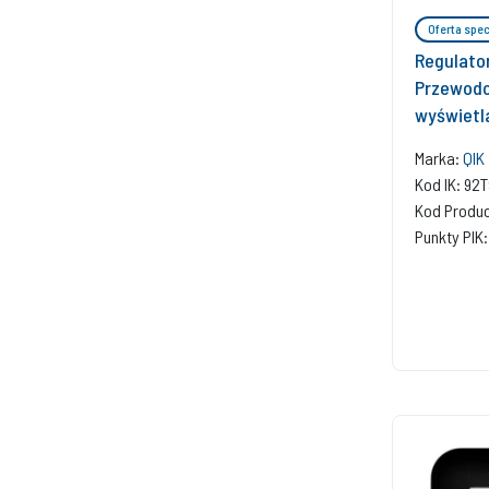
Oferta spec
Regulato
Przewodo
wyświetl
Marka:
QIK
Kod IK: 9
Kod Produ
Punkty PIK: