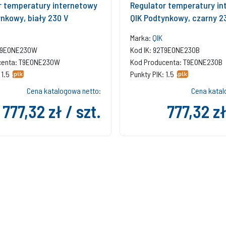
r temperatury internetowy
Regulator temperatury in
nkowy, biały 230 V
QIK Podtynkowy, czarny 2
Marka:
QIK
2T9EONE230W
Kod IK: 92T9EONE230B
centa: T9EONE230W
Kod Producenta: T9EONE230B
 1.5
Punkty PIK: 1.5
Cena katalogowa netto:
Cena katal
777,32 zł / szt.
777,32 zł