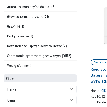
Armatura instalacyjna do c.o.
(6)
Głowice termostatyczne
(71)
Grzejniki
(1)
Podgrzewacze
(1)
Rozdzielacze i sprzęgła hydrauliczne
(2)
Sterowanie systemami grzewczymi
(1652)
Oferta spec
Węzły cieplne
(3)
Regulato
Bateryjny
Filtry
wyświetl
Marka
Marka:
QIK
Kod IK: 9
Cena
Kod Produ