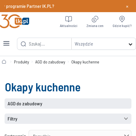
×
 w programie Partner IK.PL?
Dowiedz si
Aktualności
Zmiana cen
Gdzie kupić?
Wszędzie
Produkty
AGD do zabudowy
Okapy kuchenne
Okapy kuchenne
AGD do zabudowy
Filtry
Sortowanie