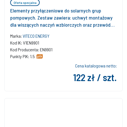
Oferta specjalna
Elementy przyłączeniowe do solarnych grup
pompowych. Zestaw zawiera: uchwyt montażowy
dla wiszących naczyń wzbiorczych oraz przewód
elastyczny ciśnieniowy DN 16, długość 500 mm - do
Marka:
VITECO ENERGY
połączenia naczynia wzbiorczego z solarną grupą
Kod IK: V1EN9901
pompową i zawór stopowy do solarnego naczynia
Kod Producenta: EN9901
wzbiorczego
Punkty PIK: 1.5
Cena katalogowa netto:
122 zł / szt.