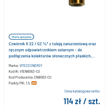
Oferta specjalna
Czwórnik fi 22 / GZ ¾" z tuleją zanurzeniową oraz
ręcznym odpowietrznikiem solarnym - do
podłączenia kolektorów słonecznych płaskich,
pionowych lub poziomych, z absorberem
Marka:
VITECO ENERGY
miedzianym
Kod IK: V1EN8063-CU
Kod Producenta: EN8063-CU
Punkty PIK: 1.5
Cena katalogowa netto:
114 zł / szt.