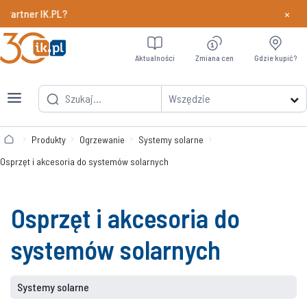
×
er IK.PL?
Dowiedz si
Aktualności
Zmiana cen
Gdzie kupić?
Wszędzie
Produkty
Ogrzewanie
Systemy solarne
Osprzęt i akcesoria do systemów solarnych
Osprzęt i akcesoria do
systemów solarnych
Systemy solarne