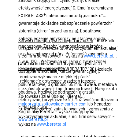
efektywności energetycznej C. Emalia ceramiczna
EXTRA GLASS® nakładana metodą „na mokro”
gwarantuje dokładne zabezpieczenie powierzchni
zbiornika (chroni przed korozją). Dodatkowe
zabezpieczenie antykorozyjne stanowi anoda
Serwis i obsługa gwarancyjna urządzeń
- RUG Riello
magnezowa. Zasobnik wyposażony w króćce
Urządzenia Grzewcze SA z wykorzystaniem aktualnej
przyłączeniowe od góry. Pojemność zasobnika
sieci firm serwisowych – wykaz na
www.beretta.pl
c.w.u. 120 l. Wężownica spiralna o zwiększonej
(warunki konieczne do otrzymania gwarancji
Procedury reklamacyjne:
powierzchni, o mocy 29 kW (IDRA TOP 120). Izolacja
dostępne w aktualnej karcie gwarancyjnej).
termiczna wykonana z miękkiej pianki
-reklamacje dotyczące urządzeń jeszcze
poliuretanowej o grubości 55 mm. Trwała, metalowa
niezainstalowanych (np. transportowe) - Małgorzata
obudowa. Możliwość podłączenia grzałki
Żółtowska (Dział Obsługi Klienta)
elektrycznej (przyłącze 5/4”). Możliwość podłączenia
malgorzata.zoltowska@carrier.com
lub Menadżer
cyrkulacji c.w.u.
- awarie urządzeń zainstalowanych - zgłoszenia z
Regionalny Beretta – wykaz dostępny na
wykorzystaniem aktualnej sieci firm serwisowych –
www.beretta.pl
wykaz na
www.beretta.pl
- stacjonarna pomoc techniczna - Dział Techniczny