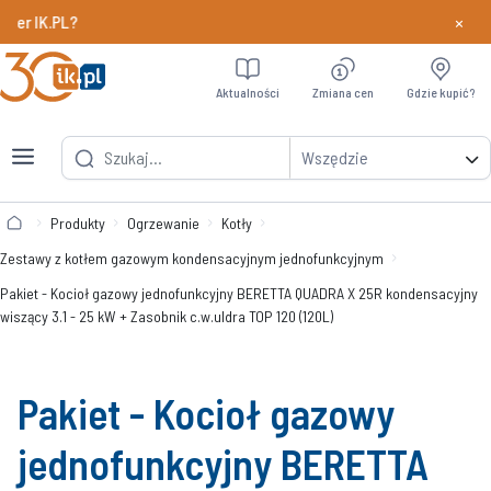
×
PL?
Dowiedz si
Aktualności
Zmiana cen
Gdzie kupić?
Wszędzie
Produkty
Ogrzewanie
Kotły
Zestawy z kotłem gazowym kondensacyjnym jednofunkcyjnym
Pakiet - Kocioł gazowy jednofunkcyjny BERETTA QUADRA X 25R kondensacyjny
wiszący 3.1 - 25 kW + Zasobnik c.w.uIdra TOP 120 (120L)
Pakiet - Kocioł gazowy
jednofunkcyjny BERETTA