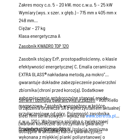
Zakres mocy c.o. 5 – 20 kW, moc c.w.u. 5 – 25 kW
Wymiary (wys. x szer. x głęb.) – 715 mm x 405 mm x
248 mm
Ciężar – 27 kg
Klasa energetyczna A
Zasobnik KWADRO TOP 120
Zasobnik stojący ErP, prostopadłościenny, o klasie
efektywności energetycznej C. Emalia ceramiczna
EXTRA GLASS® nakładana metodą „na mokro”
gwarantuje dokładne zabezpieczenie powierzchni
zbiornika (chroni przed korozją). Dodatkowe
zabezpieczenie antykorozyjne stanowi anoda
Serwis i obsługa gwarancyjna urządzeń
- RUG Riello
magnezowa. Zasobnik wyposażony w króćce
Urządzenia Grzewcze SA z wykorzystaniem aktualnej
przyłączeniowe od góry. Pojemność zasobnika
sieci firm serwisowych – wykaz na
www.beretta.pl
c.w.u. 120 l. Wężownica spiralna o zwiększonej
(warunki konieczne do otrzymania gwarancji
Procedury reklamacyjne:
powierzchni, o mocy 29 kW. Izolacja termiczna
dostępne w aktualnej karcie gwarancyjnej).
wykonana z miękkiej pianki poliuretanowej o