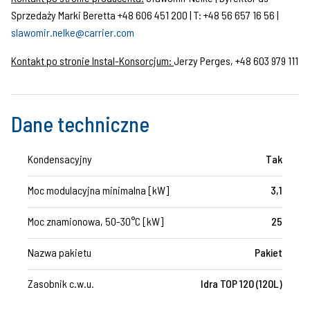
Sprzedaży Marki Beretta +48 606 451 200 | T: +48 56 657 16 56 |
slawomir.nelke@carrier.com
Kontakt po stronie Instal-Konsorcjum:
Jerzy Perges, +48 603 979 111
Dane techniczne
Kondensacyjny
Tak
Moc modulacyjna minimalna [kW]
3,1
Moc znamionowa, 50-30°C [kW]
25
Nazwa pakietu
Pakiet
Zasobnik c.w.u.
Idra TOP 120 (120L)