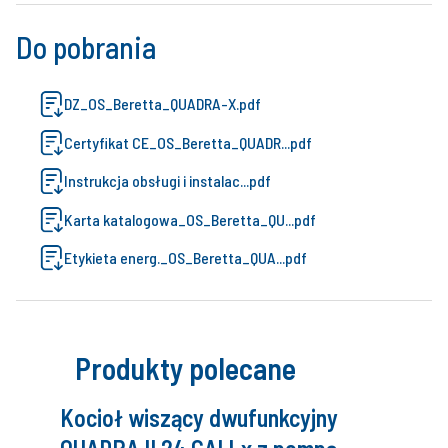
Do pobrania
DZ_OS_Beretta_QUADRA-X.pdf
Certyfikat CE_OS_Beretta_QUADR...pdf
Instrukcja obsługi i instalac...pdf
Karta katalogowa_OS_Beretta_QU...pdf
Etykieta energ._OS_Beretta_QUA...pdf
Produkty polecane
Kocioł wiszący dwufunkcyjny