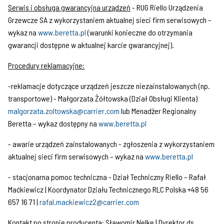
Serwis i obsługa gwarancyjna urządzeń
- RUG Riello Urządzenia
Grzewcze SA z wykorzystaniem aktualnej sieci firm serwisowych –
wykaz na
www.beretta.pl
(warunki konieczne do otrzymania
gwarancji dostępne w aktualnej karcie gwarancyjnej).
Procedury reklamacyjne:
-reklamacje dotyczące urządzeń jeszcze niezainstalowanych (np.
transportowe) - Małgorzata Żółtowska (Dział Obsługi Klienta)
malgorzata.zoltowska@carrier.com
lub Menadżer Regionalny
Beretta – wykaz dostępny na
www.beretta.pl
- awarie urządzeń zainstalowanych - zgłoszenia z wykorzystaniem
aktualnej sieci firm serwisowych – wykaz na
www.beretta.pl
- stacjonarna pomoc techniczna - Dział Techniczny Riello – Rafał
Maćkiewicz | Koordynator Działu Technicznego RLC Polska +48 56
657 16 71 |
rafal.mackiewicz2@carrier.com
Kontakt po stronie producenta:
Sławomir Nelke | Dyrektor ds