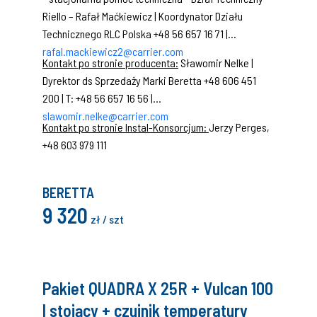
Riello – Rafał Maćkiewicz | Koordynator Działu
Technicznego RLC Polska +48 56 657 16 71 |
rafal.mackiewicz2@carrier.com
Kontakt po stronie producenta:
Sławomir Nelke |
Dyrektor ds Sprzedaży Marki Beretta +48 606 451
200 | T: +48 56 657 16 56 |
slawomir.nelke@carrier.com
Kontakt po stronie Instal-Konsorcjum:
Jerzy Perges,
+48 603 979 111
BERETTA
9 320
zł / szt
Pakiet QUADRA X 25R + Vulcan 100
l stojący + czujnik temperatury