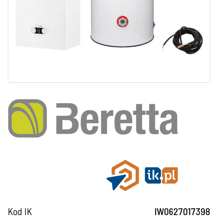
Kod IK
IW0627017398