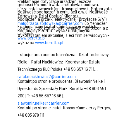
-reklamacje dotyczące urządzeń jeszcze
grubości 55 mm. Trwała, metalowa obudowa.
niezainstalowanych (np. transportowe) - Małgorzata
Możliwość podłączenia cyrkulacji c.w.u. Możliwość
Żółtowska (Dział Obsługi Klienta)
podłączenia grzałki elektrycznej (przyłącze 5/4”).
malgorzata.zoltowska@carrier.com
lub Menadżer
Ergonomiczny kształt, mieści się w wąskich
- awarie urządzeń zainstalowanych - zgłoszenia z
Regionalny Beretta – wykaz dostępny na
wnękach.
wykorzystaniem aktualnej sieci firm serwisowych –
www.beretta.pl
wykaz na
www.beretta.pl
- stacjonarna pomoc techniczna - Dział Techniczny
Riello – Rafał Maćkiewicz | Koordynator Działu
Technicznego RLC Polska +48 56 657 16 71 |
rafal.mackiewicz2@carrier.com
Kontakt po stronie producenta:
Sławomir Nelke |
Dyrektor ds Sprzedaży Marki Beretta +48 606 451
200 | T: +48 56 657 16 56 |
slawomir.nelke@carrier.com
Kontakt po stronie Instal-Konsorcjum:
Jerzy Perges,
+48 603 979 111