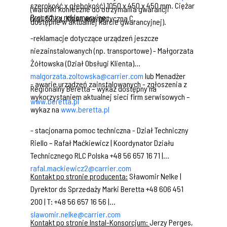
szerokość x głębokość) 1050 x 450 x 450 mm. Ciężar
(warunki konieczne do otrzymania gwarancji
Procedury reklamacyjne:
(kg): 57 kg. Klasa energetyczna C.
dostępne w aktualnej karcie gwarancyjnej).
-reklamacje dotyczące urządzeń jeszcze
niezainstalowanych (np. transportowe) - Małgorzata
Żółtowska (Dział Obsługi Klienta)
malgorzata.zoltowska@carrier.com
lub Menadżer
- awarie urządzeń zainstalowanych - zgłoszenia z
Regionalny Beretta – wykaz dostępny na
wykorzystaniem aktualnej sieci firm serwisowych –
www.beretta.pl
wykaz na
www.beretta.pl
- stacjonarna pomoc techniczna - Dział Techniczny
Riello – Rafał Maćkiewicz | Koordynator Działu
Technicznego RLC Polska +48 56 657 16 71 |
rafal.mackiewicz2@carrier.com
Kontakt po stronie producenta:
Sławomir Nelke |
Dyrektor ds Sprzedaży Marki Beretta +48 606 451
200 | T: +48 56 657 16 56 |
slawomir.nelke@carrier.com
Kontakt po stronie Instal-Konsorcjum:
Jerzy Perges,