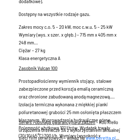
dodatkowe).
Dostępny na wszystkie rodzaje gazu.
Zakres mocy c.o. 5 – 20 kW, moc c.w.u. 5 – 25 kW
Wymiary (wys. x szer. x głęb.) – 715 mm x 405 mm x
248 mm
Ciężar – 27 kg
Klasa energetyczna A
Zasobnik Vulcan 100
Prostopadłościenny wymiennik stojący, stalowe
zabezpieczone przed korozja emalią ceramiczną
oraz chronione zabudowaną anodą magnezową.
Izolacja termiczna wykonana z miękkiej pianki
poliuretanowej grubości 25 mm osłonięta płaszczem
blaszanym. Wyprowadzenia hydrauliczne górne.
Serwis i obsługa gwarancyjna urządzeń
- RUG Riello
Pojemność użytkowa 101 litrów. Wydatek trwały
Urządzenia Grzewcze SA z wykorzystaniem aktualnej
(70/10/45°C) 700 l/h. Wymiary (wysokość x
sieci firm serwisowych – wykaz na
www.beretta.pl