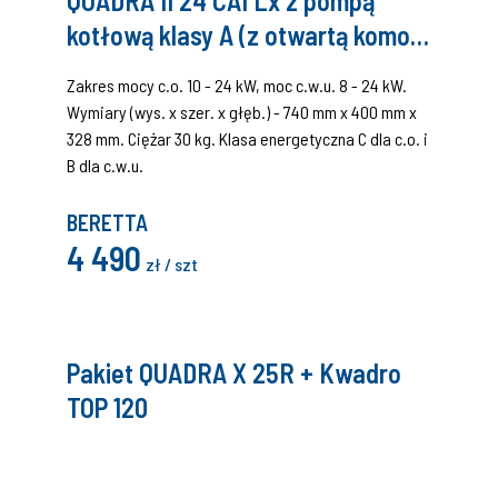
QUADRA II 24 CAI Lx z pompą
kotłową klasy A (z otwartą komorą
spalania)
Zakres mocy c.o. 10 - 24 kW, moc c.w.u. 8 - 24 kW.
Wymiary (wys. x szer. x głęb.) - 740 mm x 400 mm x
328 mm. Ciężar 30 kg. Klasa energetyczna C dla c.o. i
B dla c.w.u.
BERETTA
4 490
zł / szt
Pakiet QUADRA X 25R + Kwadro
TOP 120