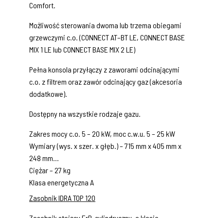
Comfort.
Możliwość sterowania dwoma lub trzema obiegami
grzewczymi c.o. (CONNECT AT–BT LE, CONNECT BASE
MIX 1 LE lub CONNECT BASE MIX 2 LE)
Pełna konsola przyłączy z zaworami odcinającymi
c.o. z filtrem oraz zawór odcinający gaz (akcesoria
dodatkowe).
Dostępny na wszystkie rodzaje gazu.
Zakres mocy c.o. 5 – 20 kW, moc c.w.u. 5 – 25 kW
Wymiary (wys. x szer. x głęb.) – 715 mm x 405 mm x
248 mm
Ciężar – 27 kg
Klasa energetyczna A
Zasobnik IDRA TOP 120
Zasobnik stojący ErP, cylindryczny, o klasie