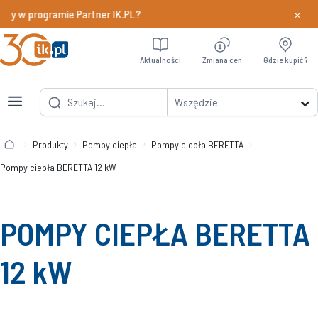
×
ody w programie Partner IK.PL?
Dowiedz si
Aktualności
Zmiana cen
Gdzie kupić?
Wszędzie
Produkty
Pompy ciepła
Pompy ciepła BERETTA
Pompy ciepła BERETTA 12 kW
POMPY CIEPŁA BERETTA
12 kW