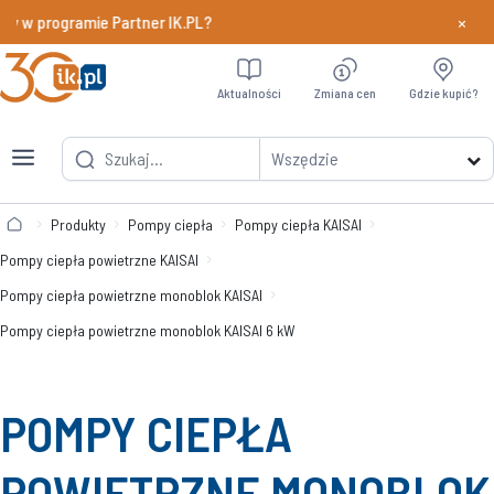
×
dy w programie Partner IK.PL?
Dowiedz si
Aktualności
Zmiana cen
Gdzie kupić?
Wszędzie
Produkty
Pompy ciepła
Pompy ciepła KAISAI
Pompy ciepła powietrzne KAISAI
Pompy ciepła powietrzne monoblok KAISAI
Pompy ciepła powietrzne monoblok KAISAI 6 kW
POMPY CIEPŁA
POWIETRZNE MONOBLOK