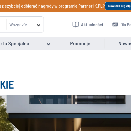
z szybciej odbierać nagrody w programie Partner IK.PL?
Dowiedz się wię
Wszędzie
Aktualności
Dla P
rta Specjalna
Promocje
Nowo
KIE