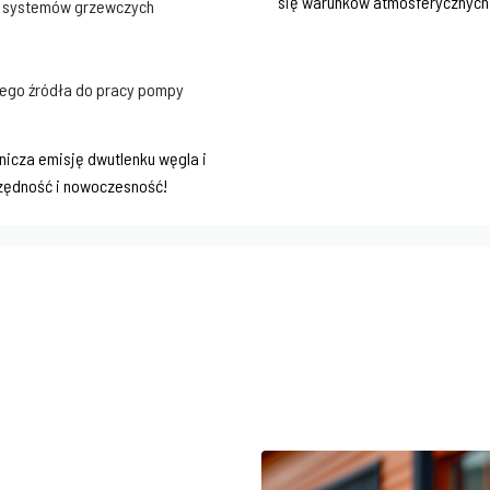
się warunków atmosferycznych
ch systemów grzewczych
nego źródła do pracy pompy
nicza emisję dwutlenku węgla i
czędność i nowoczesność!