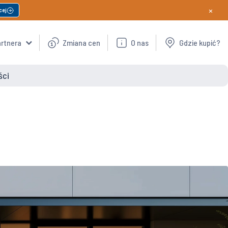
×
cej
artnera
Zmiana cen
O nas
Gdzie kupić?
ści