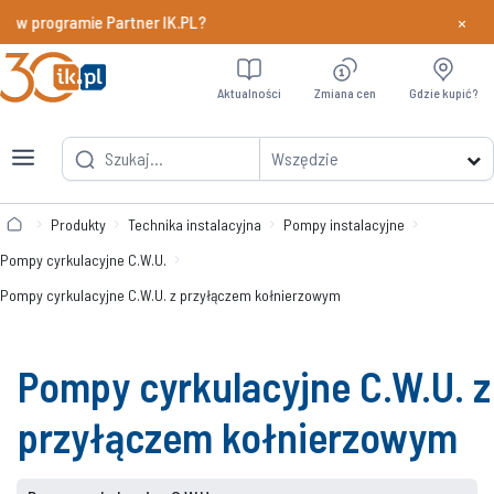
×
y w programie Partner IK.PL?
Dowiedz si
Aktualności
Zmiana cen
Gdzie kupić?
Wszędzie
Produkty
Technika instalacyjna
Pompy instalacyjne
Pompy cyrkulacyjne C.W.U.
Pompy cyrkulacyjne C.W.U. z przyłączem kołnierzowym
Pompy cyrkulacyjne C.W.U. z
przyłączem kołnierzowym