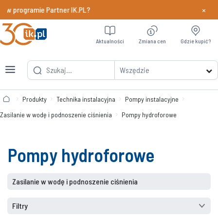
×
y w programie Partner IK.PL?
Dowiedz si
Aktualności
Zmiana cen
Gdzie kupić?
Wszędzie
Produkty
Technika instalacyjna
Pompy instalacyjne
Zasilanie w wodę i podnoszenie ciśnienia
Pompy hydroforowe
Pompy hydroforowe
Zasilanie w wodę i podnoszenie ciśnienia
Filtry