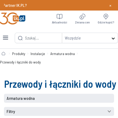
×
ner IK.PL?
Dowiedz si
Aktualności
Zmiana cen
Gdzie kupić?
Wszędzie
Produkty
Instalacje
Armatura wodna
Przewody i łączniki do wody
Przewody i łączniki do wody
Armatura wodna
Filtry