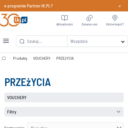
×
 w programie Partner IK.PL?
Dowiedz si
Aktualności
Zmiana cen
Gdzie kupić?
Wszędzie
Produkty
VOUCHERY
PRZEżYCIA
PRZEżYCIA
VOUCHERY
Filtry
Sortowanie