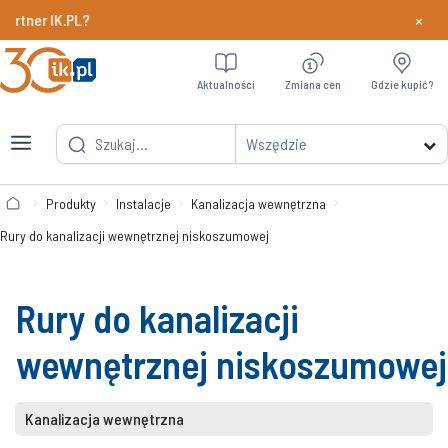
×
r IK.PL?
Dowiedz si
Aktualności
Zmiana cen
Gdzie kupić?
Wszędzie
Produkty
Instalacje
Kanalizacja wewnętrzna
Rury do kanalizacji wewnętrznej niskoszumowej
Rury do kanalizacji
wewnętrznej niskoszumowej
Kanalizacja wewnętrzna