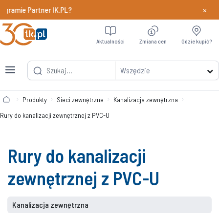
×
ramie Partner IK.PL?
Dowiedz si
Aktualności
Zmiana cen
Gdzie kupić?
Wszędzie
Produkty
Sieci zewnętrzne
Kanalizacja zewnętrzna
Rury do kanalizacji zewnętrznej z PVC-U
Rury do kanalizacji
zewnętrznej z PVC-U
Kanalizacja zewnętrzna