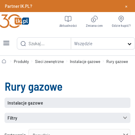
×
tner IK.PL?
Dowiedz si
Aktualności
Zmiana cen
Gdzie kupić?
Wszędzie
Produkty
Sieci zewnętrzne
Instalacje gazowe
Rury gazowe
Rury gazowe
Instalacje gazowe
Filtry
Sortowanie