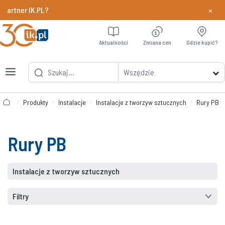
×
er IK.PL?
Dowiedz si
Aktualności
Zmiana cen
Gdzie kupić?
Wszędzie
Produkty
Instalacje
Instalacje z tworzyw sztucznych
Rury PB
Rury PB
Instalacje z tworzyw sztucznych
Filtry