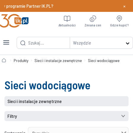
×
 w programie Partner IK.PL?
Dowiedz si
Aktualności
Zmiana cen
Gdzie kupić?
Wszędzie
Produkty
Sieci i instalacje zewnętrzne
Sieci wodociągowe
Sieci wodociągowe
Sieci i instalacje zewnętrzne
Filtry
Sortowanie