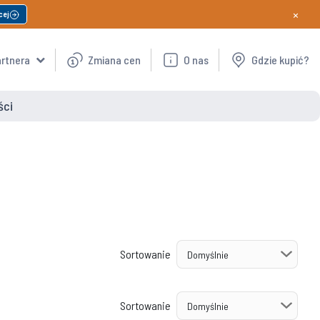
×
cej
artnera
Zmiana cen
O nas
Gdzie kupić?
ści
Sortowanie
Sortowanie