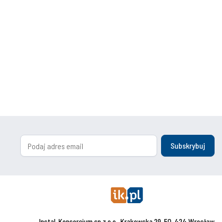
Subskrybuj
Instal-Konsorcjum sp.z o.o., Krakowska 29, 50-424 Wrocław