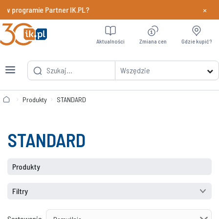
×
 w programie Partner IK.PL?
Dowiedz si
Aktualności
Zmiana cen
Gdzie kupić?
Wszędzie
Produkty
STANDARD
STANDARD
Produkty
Filtry
Sortowanie