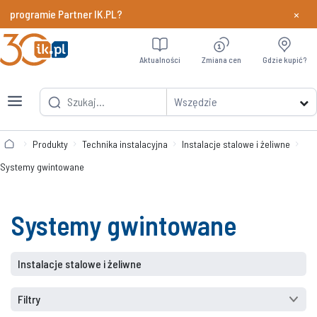
×
w programie Partner IK.PL?
Dowiedz si
Aktualności
Zmiana cen
Gdzie kupić?
Wszędzie
Produkty
Technika instalacyjna
Instalacje stalowe i żeliwne
Systemy gwintowane
Systemy gwintowane
Instalacje stalowe i żeliwne
Filtry