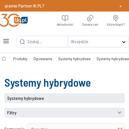
×
gramie Partner IK.PL?
Dowiedz si
Aktualności
Zmiana cen
Gdzie kupić?
Wszędzie
Produkty
Ogrzewanie
Systemy hybrydowe
Systemy hybrydowe
Systemy hybrydowe
Systemy hybrydowe
Filtry
Sortowanie